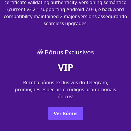
certificate validating authenticity, versioning semântico
(current v3.2.1 supporting Android 7.0+), e backward
compatibility maintained 2 major versions assegurando
seamless upgrades.
🎁 Bônus Exclusivos
VIP
Receba bônus exclusivos do Telegram,
promoções especiais e códigos promocionais
únicos!
Ver Bônus