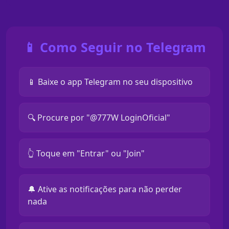
📱 Como Seguir no Telegram
📱 Baixe o app Telegram no seu dispositivo
🔍 Procure por "@777W LoginOficial"
👆 Toque em "Entrar" ou "Join"
🔔 Ative as notificações para não perder
nada