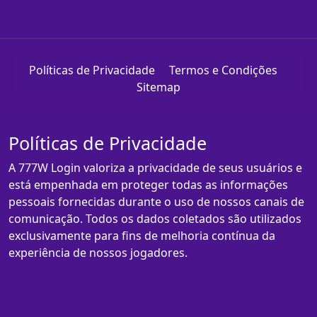
Políticas de Privacidade
Termos e Condições
Sitemap
Políticas de Privacidade
A 777W Login valoriza a privacidade de seus usuários e
está empenhada em proteger todas as informações
pessoais fornecidas durante o uso de nossos canais de
comunicação. Todos os dados coletados são utilizados
exclusivamente para fins de melhoria contínua da
experiência de nossos jogadores.