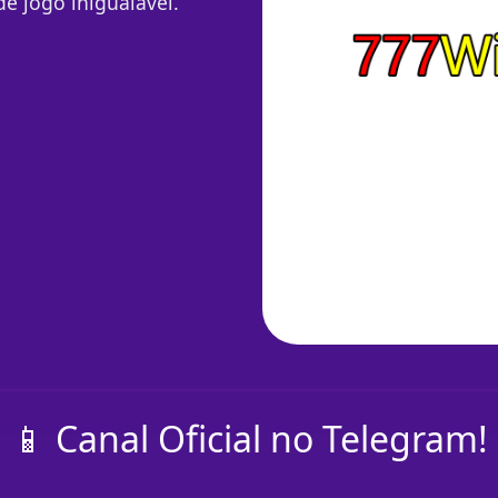
e jogo inigualável.
📱 Canal Oficial no Telegram!