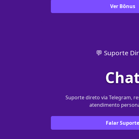
Ver Bônus
💬 Suporte Di
Cha
Suporte direto via Telegram, r
atendimento persona
Falar Suport