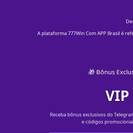
De
A plataforma 777Win Com APP Brasil é refe
🎁 Bônus Exclu
VIP
Receba bônus exclusivos do Telegra
e códigos promocionai