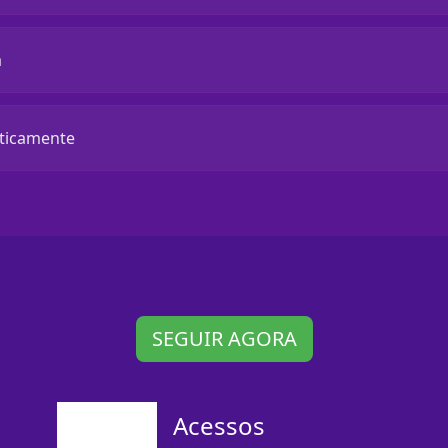
a
aticamente
SEGUIR AGORA
Acessos