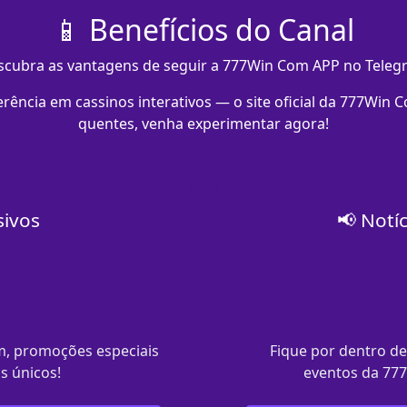
📱 Benefícios do Canal
scubra as vantagens de seguir a 777Win Com APP no Teleg
rência em cassinos interativos — o site oficial da 777Win 
quentes, venha experimentar agora!
sivos
📢 Notí
m, promoções especiais
Fique por dentro d
s únicos!
eventos da 77