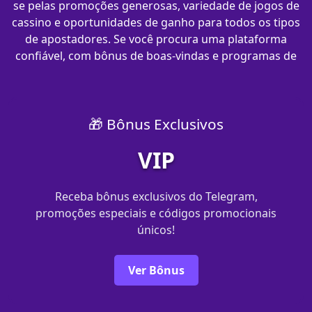
se pelas promoções generosas, variedade de jogos de
cassino e oportunidades de ganho para todos os tipos
de apostadores. Se você procura uma plataforma
confiável, com bônus de boas-vindas e programas de
🎁 Bônus Exclusivos
VIP
Receba bônus exclusivos do Telegram,
promoções especiais e códigos promocionais
únicos!
Ver Bônus