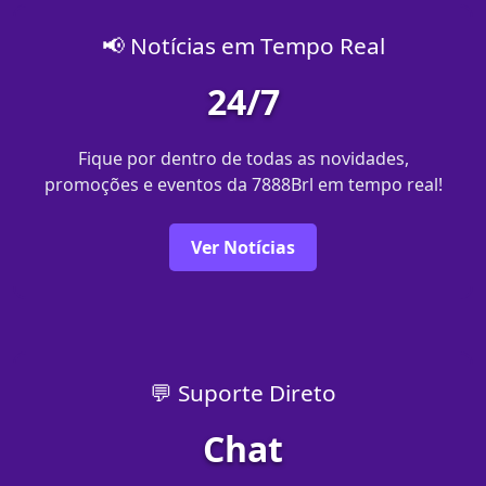
📢 Notícias em Tempo Real
24/7
Fique por dentro de todas as novidades,
promoções e eventos da 7888Brl em tempo real!
Ver Notícias
💬 Suporte Direto
Chat