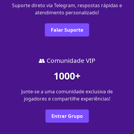
Suporte direto via Telegram, respostas rápidas e
atendimento personalizado!
Falar Suporte
👥 Comunidade VIP
1000+
Junte-se a uma comunidade exclusiva de
jogadores e compartilhe experiências!
Entrar Grupo