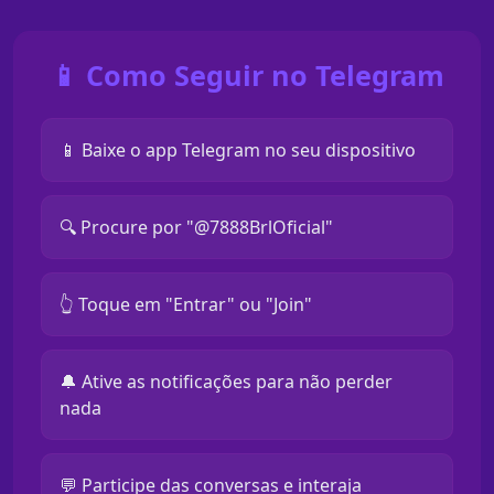
📱 Como Seguir no Telegram
📱 Baixe o app Telegram no seu dispositivo
🔍 Procure por "@7888BrlOficial"
👆 Toque em "Entrar" ou "Join"
🔔 Ative as notificações para não perder
nada
💬 Participe das conversas e interaja