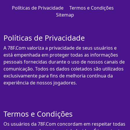
Políticas de Privacidade
Termos e Condições
Sitemap
Políticas de Privacidade
A 78F.Com valoriza a privacidade de seus usuários e
está empenhada em proteger todas as informações
pessoais fornecidas durante o uso de nossos canais de
comunicação. Todos os dados coletados são utilizados
exclusivamente para fins de melhoria contínua da
experiência de nossos jogadores.
Termos e Condições
Os usuários da 78F.Com concordam em respeitar todas