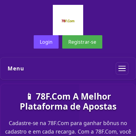
Login
Registrar-se
Menu
📱 78F.Com A Melhor
Plataforma de Apostas
Cadastre-se na 78F.Com para ganhar bônus no
cadastro e em cada recarga. Com a 78F.Com, você