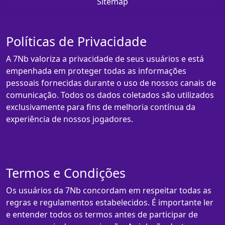
Sitemap
Políticas de Privacidade
A 7Nb valoriza a privacidade de seus usuários e está
empenhada em proteger todas as informações
pessoais fornecidas durante o uso de nossos canais de
comunicação. Todos os dados coletados são utilizados
exclusivamente para fins de melhoria contínua da
experiência de nossos jogadores.
Termos e Condições
Os usuários da 7Nb concordam em respeitar todas as
regras e regulamentos estabelecidos. É importante ler
e entender todos os termos antes de participar de