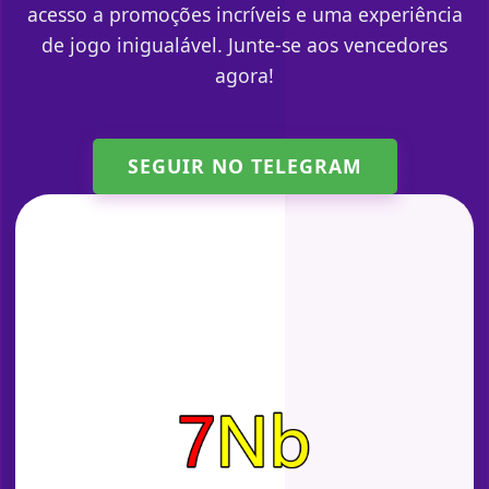
acesso a promoções incríveis e uma experiência
de jogo inigualável. Junte-se aos vencedores
agora!
SEGUIR NO TELEGRAM