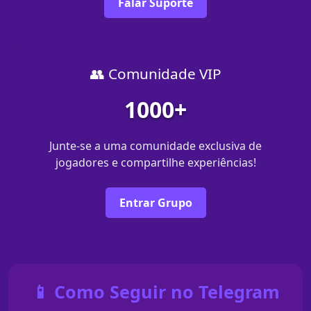
Falar Suporte
👥 Comunidade VIP
1000+
Junte-se a uma comunidade exclusiva de
jogadores e compartilhe experiências!
Entrar Grupo
📱 Como Seguir no Telegram