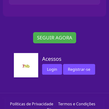
SEGUIR AGORA
Acessos
Login
Registrar-se
Políticas de Privacidade
Termos e Condições