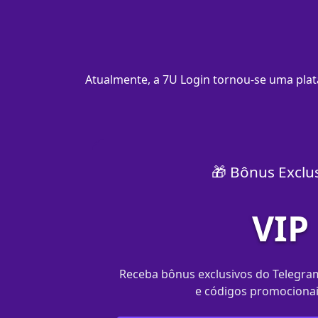
Atualmente, a 7U Login tornou-se uma plat
🎁 Bônus Exclu
VIP
Receba bônus exclusivos do Telegra
e códigos promocionai