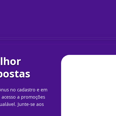
lhor
postas
ônus no cadastro e em
m acesso a promoções
ualável. Junte-se aos