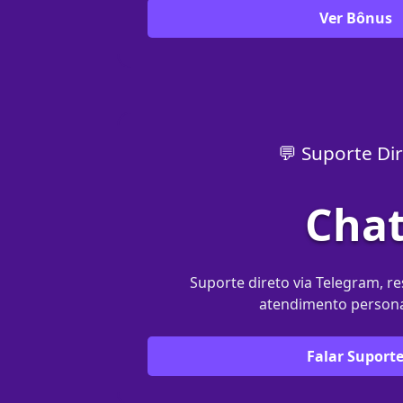
Ver Bônus
💬 Suporte Di
Cha
Suporte direto via Telegram, r
atendimento persona
Falar Suport