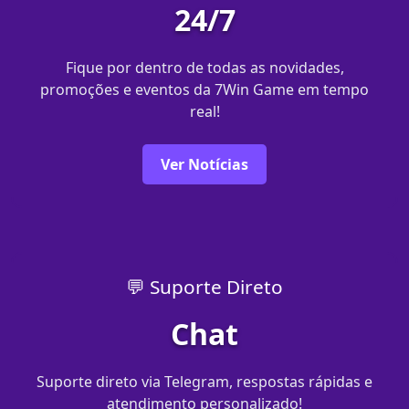
24/7
Fique por dentro de todas as novidades,
promoções e eventos da 7Win Game em tempo
real!
Ver Notícias
💬 Suporte Direto
Chat
Suporte direto via Telegram, respostas rápidas e
atendimento personalizado!