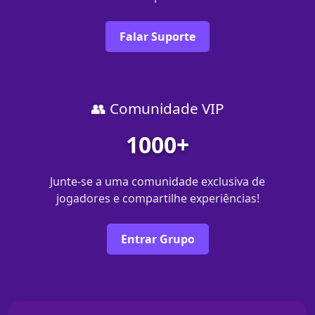
Falar Suporte
👥 Comunidade VIP
1000+
Junte-se a uma comunidade exclusiva de
jogadores e compartilhe experiências!
Entrar Grupo