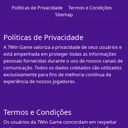
Políticas de Privacidade
Termos e Condições
Sitemap
Políticas de Privacidade
A 7Win Game valoriza a privacidade de seus usuários e
está empenhada em proteger todas as informações
pessoais fornecidas durante o uso de nossos canais de
comunicação. Todos os dados coletados são utilizados
exclusivamente para fins de melhoria contínua da
experiência de nossos jogadores.
Termos e Condições
Os usuários da 7Win Game concordam em respeitar