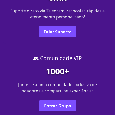
Suporte direto via Telegram, respostas rápidas e
atendimento personalizado!
Falar Suporte
👥 Comunidade VIP
1000+
Junte-se a uma comunidade exclusiva de
jogadores e compartilhe experiências!
Entrar Grupo