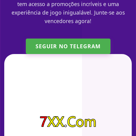
tem acesso a promoções incríveis e uma
experiência de jogo inigualável. Junte-se aos
vencedores agora!
SEGUIR NO TELEGRAM