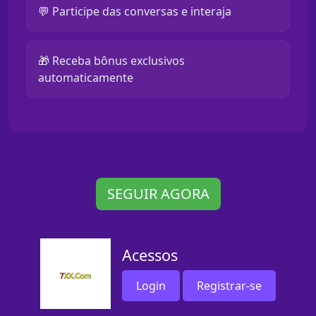
💬 Participe das conversas e interaja
🎁 Receba bônus exclusivos
automaticamente
SEGUIR AGORA
Acessos
Login
Registrar-se