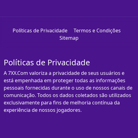
Políticas de Privacidade
Termos e Condições
Sitemap
Políticas de Privacidade
A 7XX.Com valoriza a privacidade de seus usuários e
está empenhada em proteger todas as informações
pessoais fornecidas durante o uso de nossos canais de
comunicação. Todos os dados coletados são utilizados
exclusivamente para fins de melhoria contínua da
experiência de nossos jogadores.