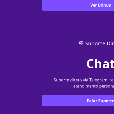
Ver Bônus
💬 Suporte Di
Cha
Suporte direto via Telegram, r
atendimento persona
Falar Suport