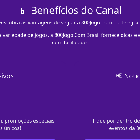
📱 Benefícios do Canal
escubra as vantagens de seguir a 800Jogo.Com no Telegr
variedade de jogos, a 800Jogo.Com Brasil fornece dicas e 
com facilidade.
sivos
📢 Notí
m, promoções especiais
Fique por dentro d
s únicos!
eventos da 8