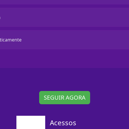
a
aticamente
SEGUIR AGORA
Acessos